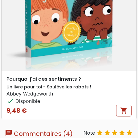
Pourquoi j'ai des sentiments ?
Un livre pour toi - Soulève les rabats !
Abbey Wedgeworth
check
Disponible
9,48 €
shopping_cart
Prix
chat





Commentaires (4)
Note