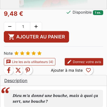
check
Disponible
9,48 €
1 ex.
remove
add
shopping_cart
AJOUTER AU PANIER





Note
chat
edit
Lire les avis utilisateurs (4)
Donnez votre avis
facebook
twitter
pinterest
favorite_border
Description
Dieu m’a donné une bouche, mais à quoi ça
sert, une bouche ?