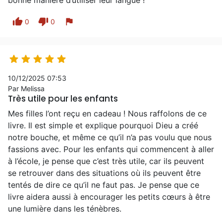
bonne manière d’utiliser leur langue !
thumb_up
thumb_down
flag
0
0





10/12/2025 07:53
Par Melissa
Très utile pour les enfants
Mes filles l’ont reçu en cadeau ! Nous raffolons de ce
livre. Il est simple et explique pourquoi Dieu a créé
notre bouche, et même ce qu’il n’a pas voulu que nous
fassions avec. Pour les enfants qui commencent à aller
à l’école, je pense que c’est très utile, car ils peuvent
se retrouver dans des situations où ils peuvent être
tentés de dire ce qu’il ne faut pas. Je pense que ce
livre aidera aussi à encourager les petits cœurs à être
une lumière dans les ténèbres.