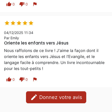
thumb_up
thumb_down
flag
0
0





04/12/2025 11:34
Par Emily
Oriente les enfants vers Jésus
Nous raffolons de ce livre ! J'aime la façon dont il
oriente les enfants vers Jésus et l’Evangile, et le
langage facile à comprendre. Un livre incontournable
pour les tout-petits !
thumb_up
thumb_down
flag
0
0
edit
Donnez votre avis