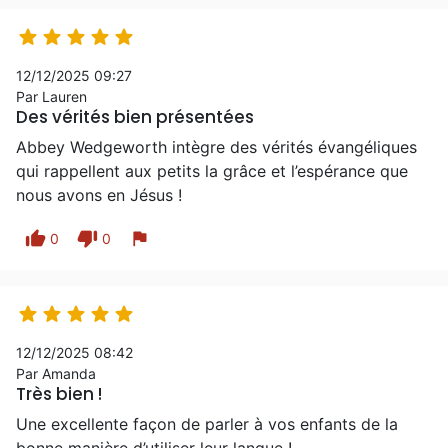





12/12/2025 09:27
Par Lauren
Des vérités bien présentées
Abbey Wedgeworth intègre des vérités évangéliques
qui rappellent aux petits la grâce et l’espérance que
nous avons en Jésus !
thumb_up
thumb_down
flag
0
0





12/12/2025 08:42
Par Amanda
Très bien !
Une excellente façon de parler à vos enfants de la