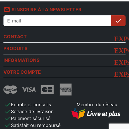
mail_outline
S'INSCRIRE À LA NEWSLETTER
check
S'i
CONTACT
PRODUITS
INFORMATIONS
VOTRE COMPTE
check
Ecoute et conseils
Membre du réseau
check
Service de livraison
check
Paiement sécurisé
check
Satisfait ou remboursé