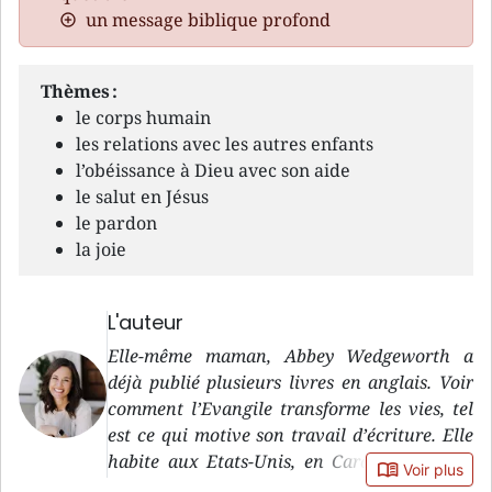
un message biblique profond
Thèmes :
le corps humain
les relations avec les autres enfants
l’obéissance à Dieu avec son aide
le salut en Jésus
le pardon
la joie
L'auteur
Elle-même maman, Abbey Wedgeworth a
déjà publié plusieurs livres en anglais. Voir
comment l’Evangile transforme les vies, tel
est ce qui motive son travail d’écriture. Elle
habite aux Etats-Unis, en Caroline du Sud,
book_open
Voir plus
avec son mari et leurs trois enfants.