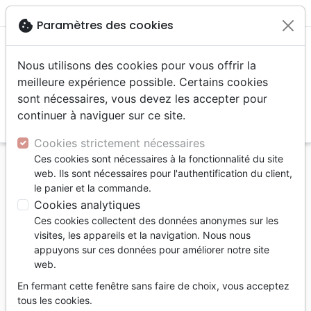
menu
shopping_cart
account_circle
cookie
Paramètres des cookies
Nous utilisons des cookies pour vous offrir la
meilleure expérience possible. Certains cookies
sont nécessaires, vous devez les accepter pour
continuer à naviguer sur ce site.
search
Reche
Cookies strictement nécessaires
Ces cookies sont nécessaires à la fonctionnalité du site
Accueil
Jeunesse
0 - 4 ans
web. Ils sont nécessaires pour l'authentification du client,
Pourquoi j'ai une bouche ? - Un livre pour toi ! -
le panier et la commande.
Soulève les rabats !
Cookies analytiques
Ces cookies collectent des données anonymes sur les
Pourquoi j'ai une bouche ?
visites, les appareils et la navigation. Nous nous
Un livre pour toi ! - Soulève les rabats !
appuyons sur ces données pour améliorer notre site
web.
Auteur :
Abbey Wedgeworth
| Illustrateur :
Emma Randall
En fermant cette fenêtre sans faire de choix, vous acceptez
tous les cookies.
Référence
MB3644
EAN
9782826036449