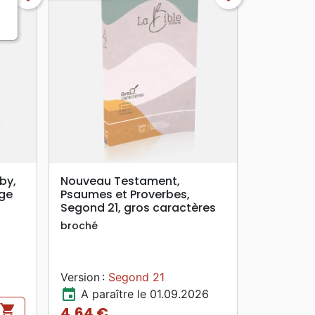
search
APERÇU RAPIDE
by,
Nouveau Testament,
uge
Psaumes et Proverbes,
Segond 21, gros caractères
broché
Version :
Segond 21
event
A paraître le 01.09.2026
shopping_cart
4,64 €