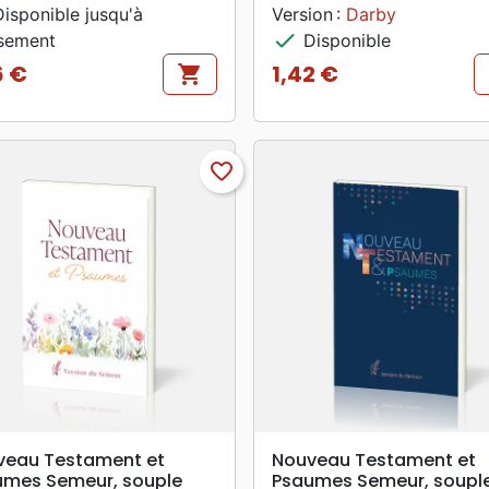
isponible jusqu'à
Version :
Darby
check
sement
Disponible
6 €
1,42 €
shopping_cart
Prix
favorite_border
search
search
APERÇU RAPIDE
APERÇU RAPIDE
veau Testament et
Nouveau Testament et
umes Semeur, souple
Psaumes Semeur, soupl