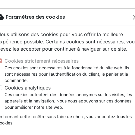
okie
Paramètres des cookies
ous utilisons des cookies pour vous offrir la meilleure
Nouveautés
Bibles
Livres
eBooks
J
xpérience possible. Certains cookies sont nécessaires, vou
evez les accepter pour continuer à naviguer sur ce site.
eaux Testaments
ine
lité
 ans
lations
ns animés
s
Etude biblique
Bandes dessinées
Découverte de la foi
Adolescents, jeunes
Rap, Hip-hop
Films, fiction
Jeux
ons
cation
e
2 ans
ry, Latino, Folk
gnement, conférences
elisation
Segond 21
Famille, couple
Méditations
Bibles jeunesse
Instrumental
Documentaires, reportage
Accessoires de Bible
Cookies strictement nécessaires
iles
e
esse
ro
iels
Segond
Souffrance, Relation d'aide
Souffrance, Relation d'aide
Louange, Adoration
Papeterie
Ces cookies sont nécessaires à la fonctionnalité du site web. Ils
uveaux Testaments
k
elisation
ue
esse
sont nécessaires pour l'authentification du client, le panier et la
NEG
Santé
Psychologie
Hardrock, Métal
commande.
cations
ts
le, Couple
l, Soul
Darby
Ethique, société, politique
Apologétique
Pop, Rock
Cookies analytiques
ation
Événements actuels
Ces cookies collectent des données anonymes sur les visites, les
Semeur
Segond 21
appareils et la navigation. Nous nous appuyons sur ces données
pour améliorer notre site web.
ar :
Par page :
n fermant cette fenêtre sans faire de choix, vous acceptez tous les
ookies.
favorite_border