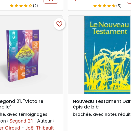
Prix
(2)
(5)
star
star
star
star
star_half
star
star
star
star
star_half
favorite_border
search
search
APERÇU RAPIDE
APERÇU RAPIDE
egond 21, "Victoire
Nouveau Testament Dar
nelle"
épis de blé
hé, avec témoignages
brochée, avec notes rédui
ion :
Segond 21
| Auteur :
ier Giroud
-
Joël Thibault