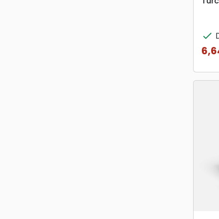
Tur
check
D
6,6
Prix