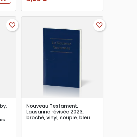
Prix
favorite_border
favorite_border
search
APERÇU RAPIDE
by,
Nouveau Testament,
Lausanne révisée 2023,
broché, vinyl, souple, bleu
tes