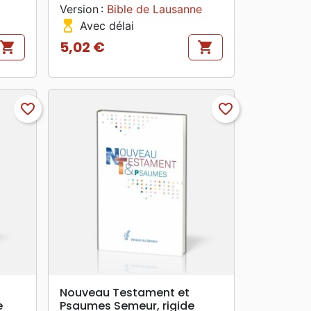
Version :
Bible de Lausanne
hourglass_top
Avec délai
5,02 €
shopping_cart
shopping_cart
Prix
favorite_border
favorite_border
search
APERÇU RAPIDE
Nouveau Testament et
e
Psaumes Semeur, rigide