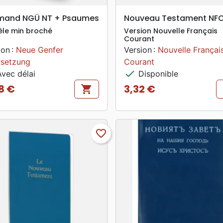
search
search
APERÇU RAPIDE
APERÇU RAPIDE
emand NGÜ NT + Psaumes
Nouveau Testament NF
le min broché
Version Nouvelle Français
Courant
ion :
Neue Genfer
Version :
Nouvelle Françai
setzung
Courant
check
vec délai
Disponible
8 €
3,32 €
shopping_cart
Prix
favorite_border