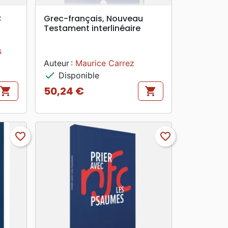
search
APERÇU RAPIDE
C
Grec-français, Nouveau
Testament interlinéaire
s
Auteur :
Maurice Carrez
check
Disponible
50,24 €
shopping_cart
shopping_cart
Prix
favorite_border
favorite_border