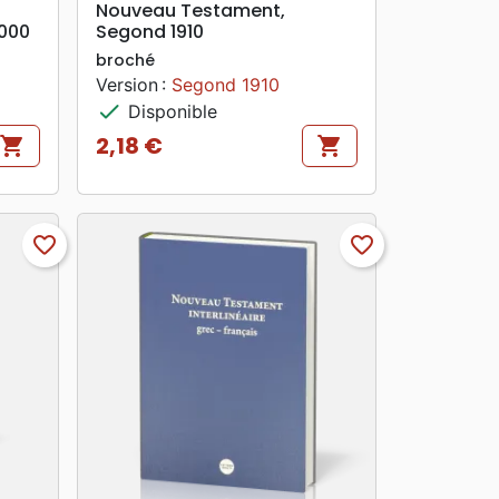
Nouveau Testament,
000
Segond 1910
broché
Version :
Segond 1910
check
Disponible
2,18 €
shopping_cart
shopping_cart
Prix
favorite_border
favorite_border