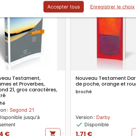
Accepter tous
Enregistrer le choix
search
search
APERÇU RAPIDE
APERÇU RAPIDE
veau Testament,
Nouveau Testament Dar
mes et Proverbes,
de poche, orange et ro
nd 21, gros caractères,
broché
tré
hé
ion :
Segond 21
isponible jusqu'à
Version :
Darby
check
sement
Disponible
4 €
1,71 €
shopping_cart