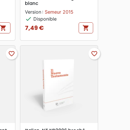
blanc
Version :
Semeur 2015
check
Disponible
7,49 €
shopping_cart
shopping_cart
Prix
favorite_border
favorite_border
search
APERÇU RAPIDE