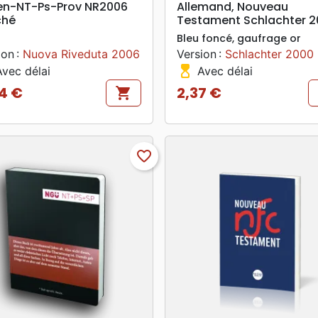
ien-NT-Ps-Prov NR2006
Allemand, Nouveau
ché
Testament Schlachter 2
Bleu foncé, gaufrage or
ion :
Nuova Riveduta 2006
Version :
Schlachter 2000
hourglass_top
vec délai
Avec délai
4 €
2,37 €
shopping_cart
Prix
favorite_border