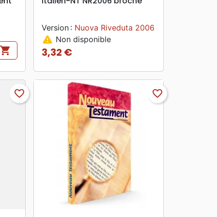
ent
Italien-NT NR2006 broché
Version :
Nuova Riveduta 2006
warning
Non disponible
shopping_cart
3,32 €
Prix
favorite_border
favorite_border
search
APERÇU RAPIDE