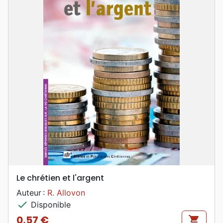
Le chrétien et l'argent
Auteur :
R. Allovon
check
Disponible
0,57 €
shopping_cart