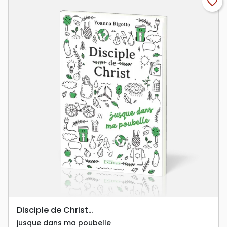
favorite_border
Disciple de Christ…
jusque dans ma poubelle