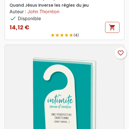
Quand Jésus inverse les règles du jeu
Auteur :
John Thornton
check
Disponible
14,12 €
shopping_cart
Prix
(4)
star
star
star
star
star
favorite_border