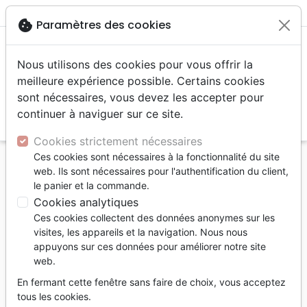
menu
shopping_cart
account_circle
cookie
Paramètres des cookies
Nous utilisons des cookies pour vous offrir la
meilleure expérience possible. Certains cookies
sont nécessaires, vous devez les accepter pour
continuer à naviguer sur ce site.
search
Reche
Cookies strictement nécessaires
Ces cookies sont nécessaires à la fonctionnalité du site
Accueil
Livres
Ethique, société, politique
web. Ils sont nécessaires pour l'authentification du client,
le panier et la commande.
Ethique, société, politique
Cookies analytiques
104
produits
Ces cookies collectent des données anonymes sur les
visites, les appareils et la navigation. Nous nous
appuyons sur ces données pour améliorer notre site
tune
Filtrer
web.
En fermant cette fenêtre sans faire de choix, vous acceptez
Sexualité
Argent,
Dépendance,
tous les cookies.
Biens
Alcool, Drogues