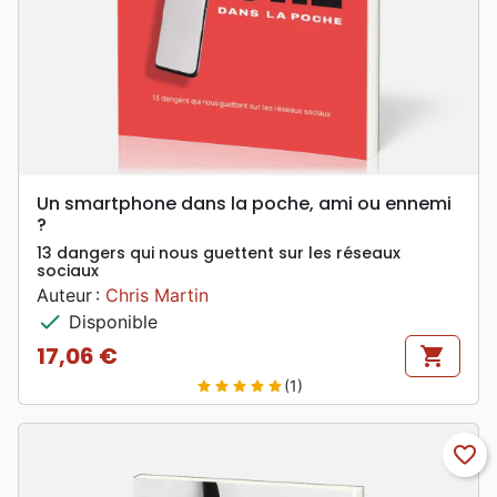
Un smartphone dans la poche, ami ou ennemi
?
13 dangers qui nous guettent sur les réseaux
sociaux
Auteur :
Chris Martin
check
Disponible
17,06 €
shopping_cart
Prix
(1)
star
star
star
star
star
favorite_border