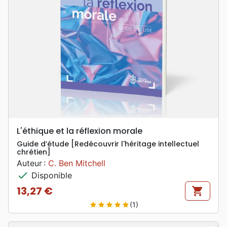
L'éthique et la réflexion morale
Guide d’étude [Redécouvrir l'héritage intellectuel
chrétien]
Auteur :
C. Ben Mitchell
check
Disponible
13,27 €
shopping_cart
Prix
(1)
star
star
star
star
star