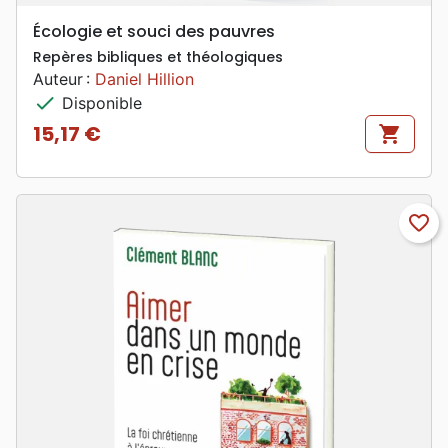
Écologie et souci des pauvres
Repères bibliques et théologiques
Auteur :
Daniel Hillion
check
Disponible
15,17 €
shopping_cart
Prix
favorite_border