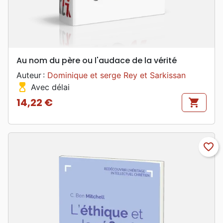
Au nom du père ou l'audace de la vérité
Auteur :
Dominique et serge Rey et Sarkissan
hourglass_top
Avec délai
14,22 €
shopping_cart
Prix
favorite_border