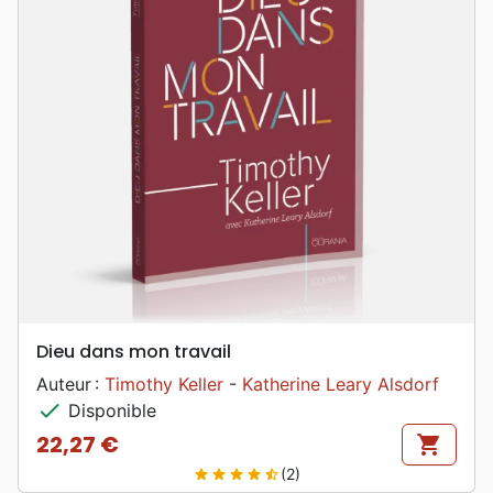
Dieu dans mon travail
Auteur :
Timothy Keller
-
Katherine Leary Alsdorf
check
Disponible
22,27 €
shopping_cart
Prix
(2)
star
star
star
star
star_half