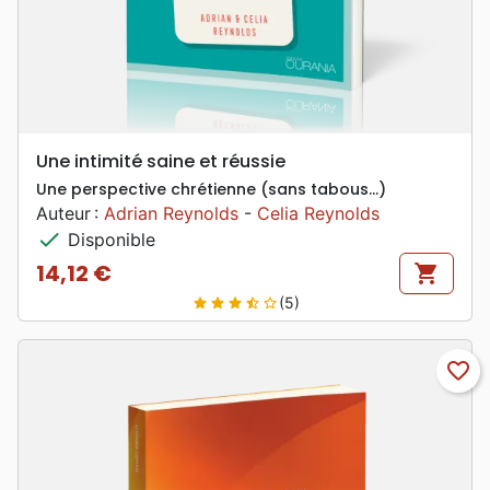
Une intimité saine et réussie
Une perspective chrétienne (sans tabous…)
Auteur :
Adrian Reynolds
-
Celia Reynolds
check
Disponible
14,12 €
shopping_cart
Prix
(5)
star
star
star
star_half
star_border
favorite_border