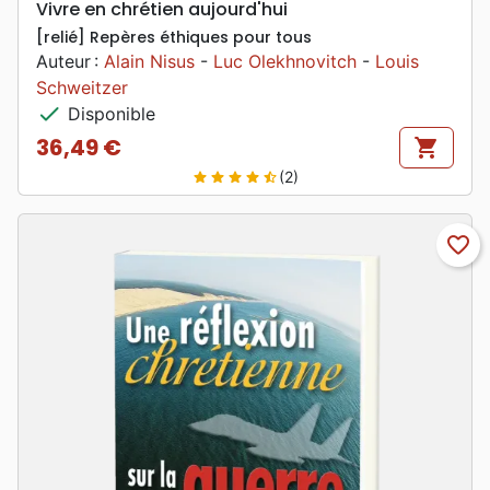
Vivre en chrétien aujourd'hui
[relié] Repères éthiques pour tous
Auteur :
Alain Nisus
-
Luc Olekhnovitch
-
Louis
Schweitzer
check
Disponible
36,49 €
shopping_cart
Prix
(2)
star
star
star
star
star_half
favorite_border