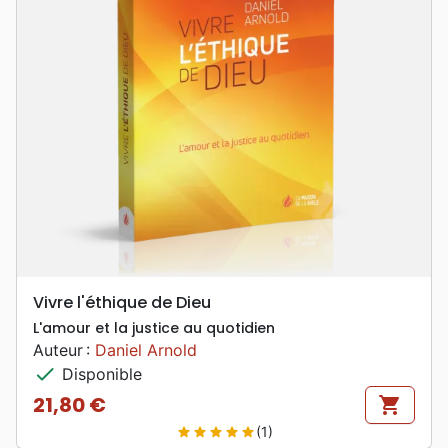
Vivre l'éthique de Dieu
L'amour et la justice au quotidien
Auteur :
Daniel Arnold
check
Disponible
21,80 €
shopping_cart
Prix
(1)
star
star
star
star
star