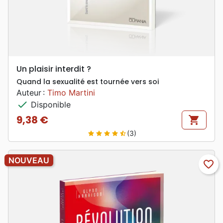
Un plaisir interdit ?
Quand la sexualité est tournée vers soi
Auteur :
Timo Martini
check
Disponible
9,38 €
shopping_cart
Prix
(3)
star
star
star
star
star_half
NOUVEAU
favorite_border