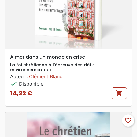
Aimer dans un monde en crise
La foi chrétienne à l’épreuve des défis
environnementaux
Auteur :
Clément Blanc
check
Disponible
14,22 €
shopping_cart
Prix
favorite_border