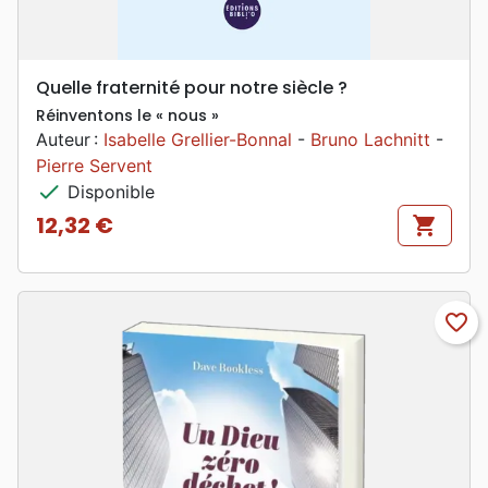
Quelle fraternité pour notre siècle ?
Réinventons le « nous »
Auteur :
Isabelle Grellier-Bonnal
-
Bruno Lachnitt
-
Pierre Servent
check
Disponible
12,32 €
shopping_cart
Prix
favorite_border