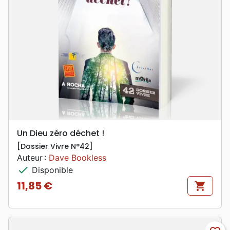
Un Dieu zéro déchet !
[Dossier Vivre N°42]
Auteur :
Dave Bookless
check
Disponible
11,85 €
shopping_cart
Prix