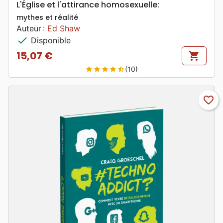
L'Église et l'attirance homosexuelle:
mythes et réalité
Auteur :
Ed Shaw
check
Disponible
15,07 €
shopping_cart
Prix
(10)
star
star
star
star
star_half
favorite_border