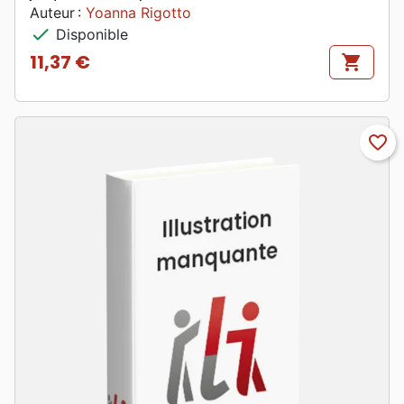
Auteur :
Yoanna Rigotto
check
Disponible
11,37 €
shopping_cart
Prix
favorite_border