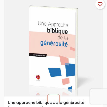
favorite_border
chevron_u
Une approche biblique de la générosité