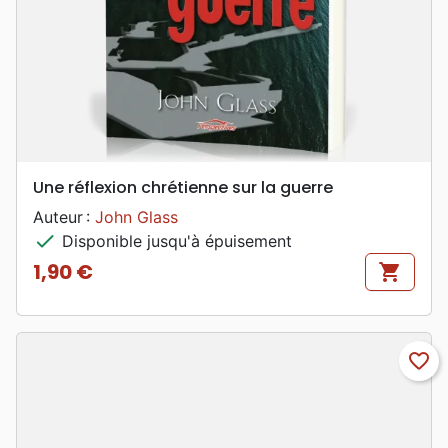
Une réflexion chrétienne sur la guerre
Auteur :
John Glass
check
Disponible jusqu'à épuisement
1,90 €
shopping_cart
Prix
favorite_border