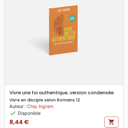
Vivre une foi authentique, version condensée
Vivre en disciple selon Romains 12
Auteur :
Chip Ingram
check
Disponible
8,44 €
shopping_cart
Prix