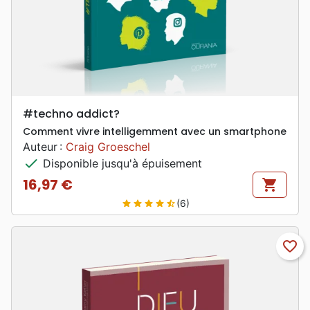
#techno addict?
Comment vivre intelligemment avec un smartphone
Auteur :
Craig Groeschel
check
Disponible jusqu'à épuisement
16,97 €
shopping_cart
Prix
(6)
star
star
star
star
star_half
favorite_border