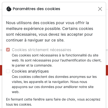
menu
shopping_cart
account_circle
cookie
Paramètres des cookies
Nous utilisons des cookies pour vous offrir la
meilleure expérience possible. Certains cookies
sont nécessaires, vous devez les accepter pour
continuer à naviguer sur ce site.
search
Reche
Cookies strictement nécessaires
Ces cookies sont nécessaires à la fonctionnalité du site
Accueil
Questions fréquentes
web. Ils sont nécessaires pour l'authentification du client,
le panier et la commande.
Questions fréquentes
Cookies analytiques
Ces cookies collectent des données anonymes sur les
visites, les appareils et la navigation. Nous nous
Liste des sous-catégories dans Questions fréquentes :
appuyons sur ces données pour améliorer notre site
Questions fréquentes auteurs / éditeurs
web.
En fermant cette fenêtre sans faire de choix, vous acceptez
Liste des pages dans Questions fréquentes :
tous les cookies.