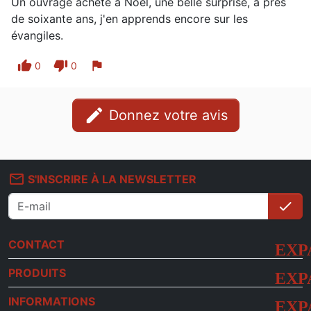
Un ouvrage acheté à Noēl, une belle surprise, à près
de soixante ans, j'en apprends encore sur les
évangiles.
thumb_up
thumb_down
flag
0
0
edit
Donnez votre avis
mail_outline
S'INSCRIRE À LA NEWSLETTER
check
S'i
CONTACT
PRODUITS
INFORMATIONS