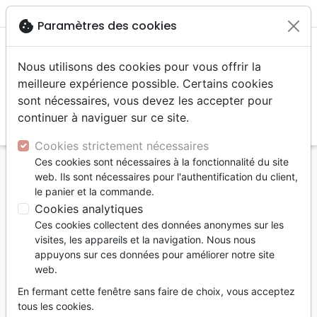
menu
shopping_cart
account_circle
cookie
Paramètres des cookies
Nous utilisons des cookies pour vous offrir la
meilleure expérience possible. Certains cookies
sont nécessaires, vous devez les accepter pour
continuer à naviguer sur ce site.
search
Reche
Cookies strictement nécessaires
Ces cookies sont nécessaires à la fonctionnalité du site
Accueil
Livres
Edification
Croissance spirituelle
web. Ils sont nécessaires pour l'authentification du client,
12 Choses que Dieu ne peut pas faire - Et comment
le panier et la commande.
elles vous aideront à mieux dormir
Cookies analytiques
Ces cookies collectent des données anonymes sur les
12 Choses que Dieu ne peut pas faire
visites, les appareils et la navigation. Nous nous
Et comment elles vous aideront à mieux
appuyons sur ces données pour améliorer notre site
web.
dormir
En fermant cette fenêtre sans faire de choix, vous acceptez
Auteur :
Nick Tucker
tous les cookies.