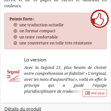
couleurs.
Points forts :
une traduction actuelle
un format compact
un texte confortable
une couverture en toile très résistante
La version
Avec la Segond 21, plus besoin de choisir
entre compréhension et fiabilité! « L’original,
avec les mots d’aujourd’hui », voilà en effet le
principe qui a guidé l’équipe
pluridisciplinaire de traduction de la version
book_open
Voir plus
Segond 21, pendant sa douzaine d’années de
travail. « L’original » : le premier objectif de
Détails du produit
la Segond 21, c’est de rester le plus fidèle