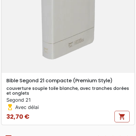
Bible Segond 21 compacte (Premium Style)
couverture souple toile blanche, avec tranches dorées
et onglets
Segond 21
hourglass_top
Avec délai
32,70 €
shopping_cart
Prix