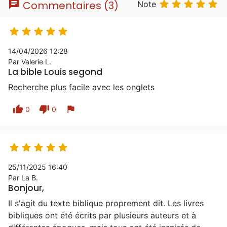
chat





Commentaires (3)
Note





14/04/2026 12:28
Par Valerie L.
La bible Louis segond
Recherche plus facile avec les onglets
thumb_up
thumb_down
flag
0
0





25/11/2025 16:40
Par La B.
Bonjour,
Il s'agit du texte biblique proprement dit. Les livres
bibliques ont été écrits par plusieurs auteurs et à