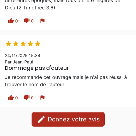
différentes époques, mais tous ont été inspirés de
Dieu (2 Timothée 3.6).
thumb_up
thumb_down
flag
0
0





24/11/2025 15:34
Par Jean-Paul
Dommage pas d'auteur
Je recommande cet ouvrage mais je n'ai pas réussi à
trouver le nom de l'auteur
thumb_up
thumb_down
flag
0
0
edit
Donnez votre avis