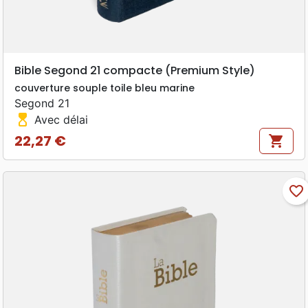
Bible Segond 21 compacte (Premium Style)
couverture souple toile bleu marine
Segond 21
hourglass_top
Avec délai
22,27 €
shopping_cart
Prix
favorite_border