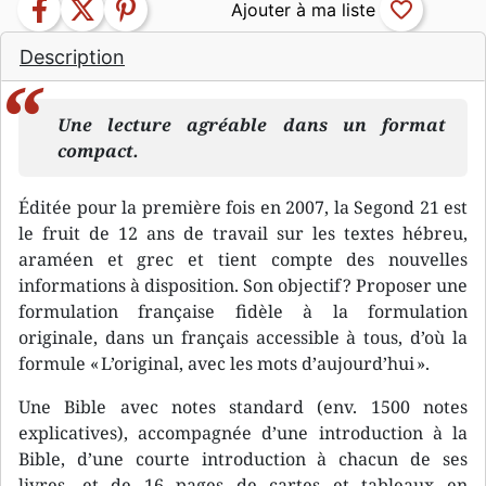
facebook
twitter
pinterest
favorite_border
Description
Une lecture agréable dans un format
compact.
Éditée pour la première fois en 2007, la Segond 21 est
le fruit de 12 ans de travail sur les textes hébreu,
araméen et grec et tient compte des nouvelles
informations à disposition. Son objectif ? Proposer une
formulation française fidèle à la formulation
originale, dans un français accessible à tous, d’où la
formule « L’original, avec les mots d’aujourd’hui ».
Une Bible avec notes standard (env. 1500 notes
explicatives), accompagnée d’une introduction à la
Bible, d’une courte introduction à chacun de ses
livres, et de 16 pages de cartes et tableaux en