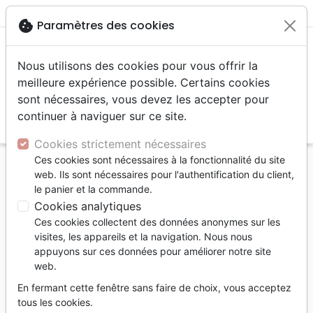
menu
shopping_cart
account_circle
cookie
Paramètres des cookies
Nous utilisons des cookies pour vous offrir la
meilleure expérience possible. Certains cookies
sont nécessaires, vous devez les accepter pour
continuer à naviguer sur ce site.
search
Reche
Cookies strictement nécessaires
Ces cookies sont nécessaires à la fonctionnalité du site
Accueil
Bibles
Bibles standard
web. Ils sont nécessaires pour l'authentification du client,
Bible Segond 21 compacte (Premium Style) -
le panier et la commande.
couverture souple, toile rose avec paillettes et
Cookies analytiques
onglets
Ces cookies collectent des données anonymes sur les
visites, les appareils et la navigation. Nous nous
Bible Segond 21 compacte (Premium
appuyons sur ces données pour améliorer notre site
Style)
web.
couverture souple, toile rose avec
En fermant cette fenêtre sans faire de choix, vous acceptez
paillettes et onglets
tous les cookies.