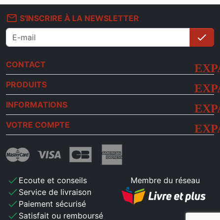
mail_outline
S'INSCRIRE À LA NEWSLETTER
check
S'i
CONTACT
PRODUITS
INFORMATIONS
VOTRE COMPTE
check
Ecoute et conseils
Membre du réseau
check
Service de livraison
check
Paiement sécurisé
check
Satisfait ou remboursé