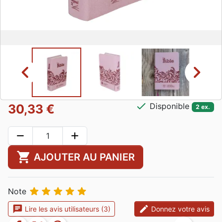
chevron_left
chevron_right
check
Disponible
30,33 €
2 ex.
remove
add
shopping_cart
AJOUTER AU PANIER





Note
chat
edit
Lire les avis utilisateurs (3)
Donnez votre avis