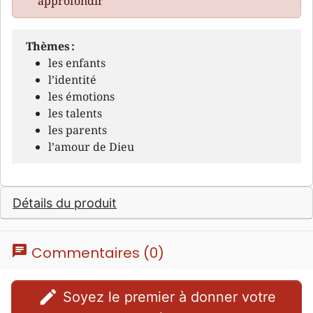
approfondir
Thèmes :
les enfants
l’identité
les émotions
les talents
les parents
l’amour de Dieu
Détails du produit
chat
Commentaires (0)
edit
Soyez le premier à donner votre