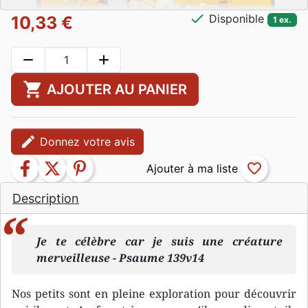
check
Disponible
10,33 €
1 ex.
remove
add
shopping_cart
AJOUTER AU PANIER
edit
Donnez votre avis
facebook
twitter
pinterest
favorite_border
Description
Je te célèbre car je suis une créature
merveilleuse - Psaume 139v14
Nos petits sont en pleine exploration pour découvrir