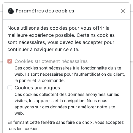
menu
shopping_cart
account_circle
cookie
Paramètres des cookies
Nous utilisons des cookies pour vous offrir la
meilleure expérience possible. Certains cookies
sont nécessaires, vous devez les accepter pour
continuer à naviguer sur ce site.
search
Reche
Cookies strictement nécessaires
Ces cookies sont nécessaires à la fonctionnalité du site
Accueil
Jeunesse
web. Ils sont nécessaires pour l'authentification du client,
Qui es-tu ? - Un petit livre sur ta véritable identité
le panier et la commande.
Cookies analytiques
Qui es-tu ?
Ces cookies collectent des données anonymes sur les
Un petit livre sur ta véritable identité
visites, les appareils et la navigation. Nous nous
appuyons sur ces données pour améliorer notre site
Auteur :
Christina Fox
| Illustrateur :
Daron
web.
Parton
En fermant cette fenêtre sans faire de choix, vous acceptez
Référence
BLF7079
EAN
9782386570797
tous les cookies.
BLF Éditions
Editeur