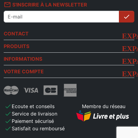
mail_outline
S'INSCRIRE À LA NEWSLETTER
check
S'i
CONTACT
PRODUITS
INFORMATIONS
VOTRE COMPTE
check
Ecoute et conseils
Membre du réseau
check
Service de livraison
check
Paiement sécurisé
check
Satisfait ou remboursé