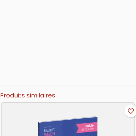
Produits similaires
favorite_border