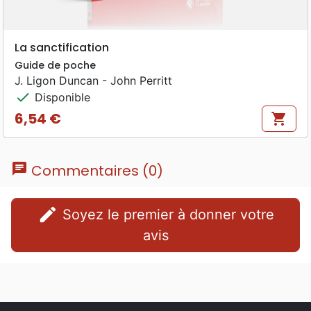
La sanctification
Guide de poche
J. Ligon Duncan - John Perritt
check
Disponible
6,54 €
shopping_cart
Prix
chat
Commentaires (0)
edit
Soyez le premier à donner votre
avis