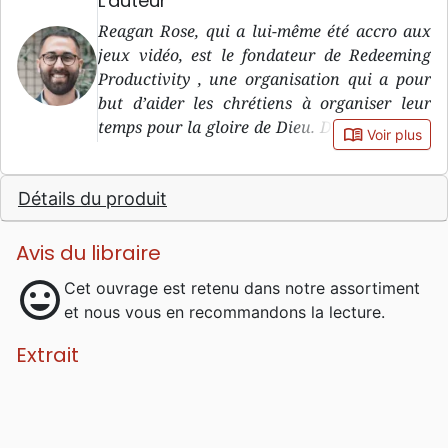
L'auteur
Reagan Rose, qui a lui-même été accro aux
jeux vidéo, est le fondateur de Redeeming
Productivity , une organisation qui a pour
but d’aider les chrétiens à organiser leur
temps pour la gloire de Dieu. Domicilié dans
book_open
Voir plus
le Michigan, il est marié et père de deux
enfants.
Détails du produit
Avis du libraire
mood
Cet ouvrage est retenu dans notre assortiment
et nous vous en recommandons la lecture.
Extrait