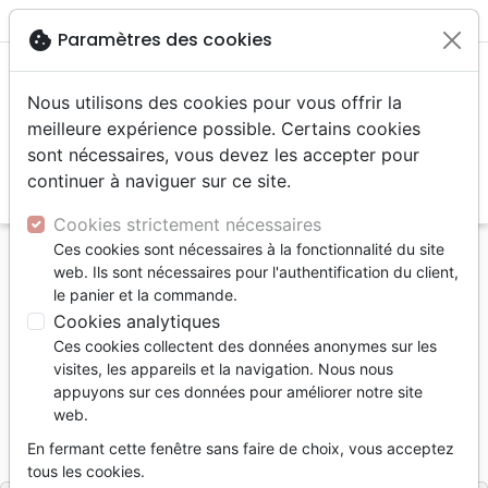
menu
shopping_cart
account_circle
cookie
Paramètres des cookies
Nous utilisons des cookies pour vous offrir la
meilleure expérience possible. Certains cookies
sont nécessaires, vous devez les accepter pour
continuer à naviguer sur ce site.
search
Reche
Cookies strictement nécessaires
Ces cookies sont nécessaires à la fonctionnalité du site
Accueil
Livres
Enfants
Adolescents, Jeunes
web. Ils sont nécessaires pour l'authentification du client,
Gaming (Le) - Guide de poche
le panier et la commande.
Cookies analytiques
Le gaming
Ces cookies collectent des données anonymes sur les
Guide de poche
visites, les appareils et la navigation. Nous nous
appuyons sur ces données pour améliorer notre site
Auteur :
Reagan Rose
web.
Référence
MB3655
EAN
9782826036555
En fermant cette fenêtre sans faire de choix, vous acceptez
La Maison de la Bible
Editeur
tous les cookies.