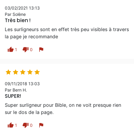
03/02/2021 13:13
Par Solène
Très bien !
Les surligneurs sont en effet très peu visibles à travers
la page je recommande
thumb_up
thumb_down
flag
1
0





09/11/2018 13:03
Par Bern H.
SUPER!
Super surligneur pour Bible, on ne voit presque rien
sur le dos de la page.
thumb_up
thumb_down
flag
1
0