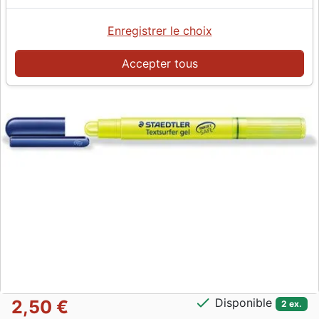
Enregistrer le choix
Accepter tous
check
Disponible
2,50 €
2 ex.