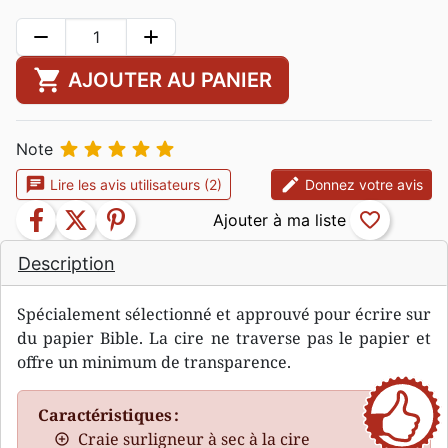
remove
add
shopping_cart
AJOUTER AU PANIER





Note
chat
edit
Lire les avis utilisateurs (2)
Donnez votre avis
facebook
twitter
pinterest
favorite_border
Description
Spécialement sélectionné et approuvé pour écrire sur
du papier Bible. La cire ne traverse pas le papier et
offre un minimum de transparence.
Caractéristiques :
Craie surligneur à sec à la cire