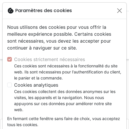
menu
shopping_cart
account_circle
cookie
Paramètres des cookies
Nous utilisons des cookies pour vous offrir la
meilleure expérience possible. Certains cookies
sont nécessaires, vous devez les accepter pour
continuer à naviguer sur ce site.
search
Reche
Cookies strictement nécessaires
Ces cookies sont nécessaires à la fonctionnalité du site
Accueil
Divers
Papeterie
web. Ils sont nécessaires pour l'authentification du client,
Surligneur Staedtler à cire jaune - pour Bible
le panier et la commande.
Cookies analytiques
Surligneur Staedtler à cire jaune
Ces cookies collectent des données anonymes sur les
pour Bible
visites, les appareils et la navigation. Nous nous
appuyons sur ces données pour améliorer notre site
Référence
STAE2641
EAN
4007817264003
web.
Staedtler
Editeur
En fermant cette fenêtre sans faire de choix, vous acceptez
tous les cookies.