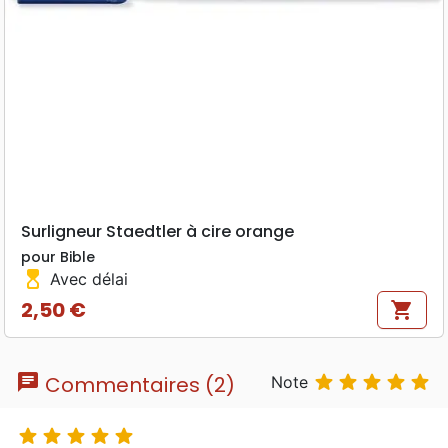
Surligneur Staedtler à cire orange
pour Bible
hourglass_top
Avec délai
2,50 €
shopping_cart
Prix
chat





Commentaires (2)
Note




