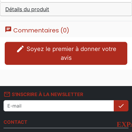
Détails du produit
chat
Commentaires (0)
edit
Soyez le premier à donner votre
avis
mail_outline
S'INSCRIRE À LA NEWSLETTER
check
S'i
CONTACT