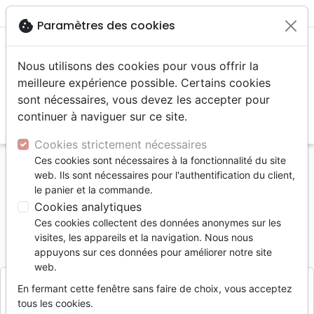
menu
shopping_cart
account_circle
cookie
Paramètres des cookies
Nous utilisons des cookies pour vous offrir la
meilleure expérience possible. Certains cookies
sont nécessaires, vous devez les accepter pour
continuer à naviguer sur ce site.
search
Reche
Cookies strictement nécessaires
Ces cookies sont nécessaires à la fonctionnalité du site
Accueil
Divers
Objets cadeaux
web. Ils sont nécessaires pour l'authentification du client,
Mug "Ô ma force !" Ps 59.17
le panier et la commande.
Cookies analytiques
Mug "Ô ma force !" Ps 59.17
Ces cookies collectent des données anonymes sur les
Référence
HOJYMU0040
EAN
9991040000413
visites, les appareils et la navigation. Nous nous
Hojy Concept
appuyons sur ces données pour améliorer notre site
Editeur
web.
En fermant cette fenêtre sans faire de choix, vous acceptez
tous les cookies.