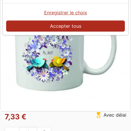
Enregistrer le choix
Accepter tous
hourglass_top
Avec délai
7,33 €