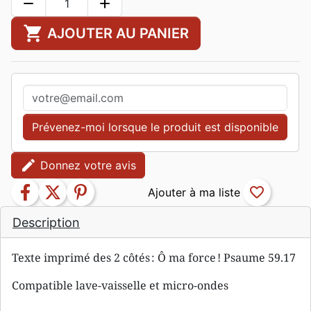
remove
add
shopping_cart
AJOUTER AU PANIER
Prévenez-moi lorsque le produit est disponible
edit
Donnez votre avis
facebook
twitter
pinterest
favorite_border
Description
Texte imprimé des 2 côtés : Ô ma force ! Psaume 59.17
Compatible lave-vaisselle et micro-ondes