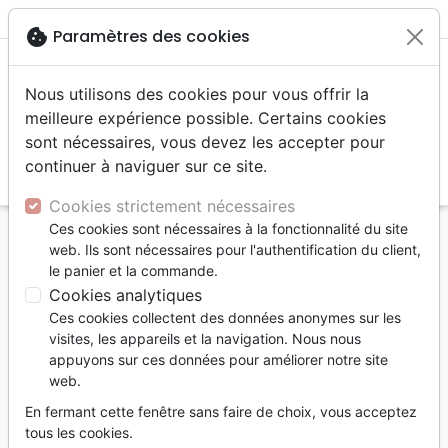
menu
shopping_cart
account_circle
cookie
Paramètres des cookies
Nous utilisons des cookies pour vous offrir la
meilleure expérience possible. Certains cookies
sont nécessaires, vous devez les accepter pour
continuer à naviguer sur ce site.
search
Reche
Cookies strictement nécessaires
Ces cookies sont nécessaires à la fonctionnalité du site
Accueil
Livres
Témoignages, biographies
web. Ils sont nécessaires pour l'authentification du client,
Que vaut une fille? - Le combat d'une gymnaste
le panier et la commande.
pour dénoncer les abus du docteur Nassar
Cookies analytiques
Ces cookies collectent des données anonymes sur les
Que vaut une fille?
visites, les appareils et la navigation. Nous nous
Le combat d'une gymnaste pour
appuyons sur ces données pour améliorer notre site
web.
dénoncer les abus du docteur Nassar
En fermant cette fenêtre sans faire de choix, vous acceptez
Auteur :
Rachael Denhollander
tous les cookies.