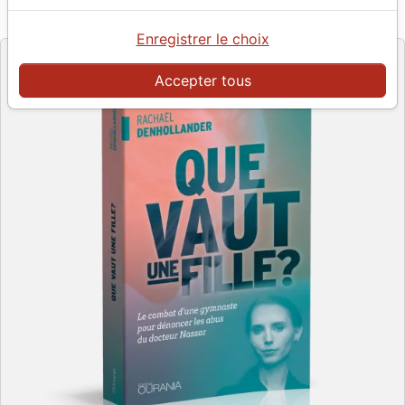
Référence
OUR2058
EAN
9782889130580
Ourania
Editeur
Enregistrer le choix
Accepter tous