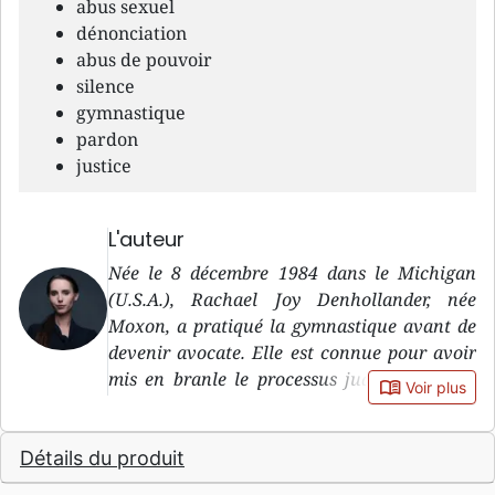
abus sexuel
dénonciation
abus de pouvoir
silence
gymnastique
pardon
justice
L'auteur
Née le 8 décembre 1984 dans le Michigan
(U.S.A.), Rachael Joy Denhollander, née
Moxon, a pratiqué la gymnastique avant de
devenir avocate. Elle est connue pour avoir
mis en branle le processus judiciaire qui a
book_open
Voir plus
débouché sur la condamnation du docteur
Larry Nassar.
Détails du produit