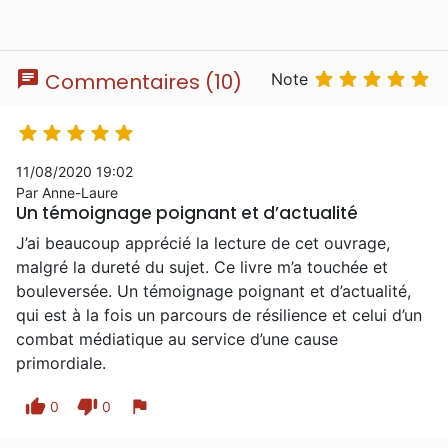
chat





Commentaires (10)
Note





11/08/2020 19:02
Par Anne-Laure
Un témoignage poignant et d’actualité
J’ai beaucoup apprécié la lecture de cet ouvrage,
malgré la dureté du sujet. Ce livre m’a touchée et
bouleversée. Un témoignage poignant et d’actualité,
qui est à la fois un parcours de résilience et celui d’un
combat médiatique au service d’une cause
primordiale.
thumb_up
thumb_down
flag
0
0