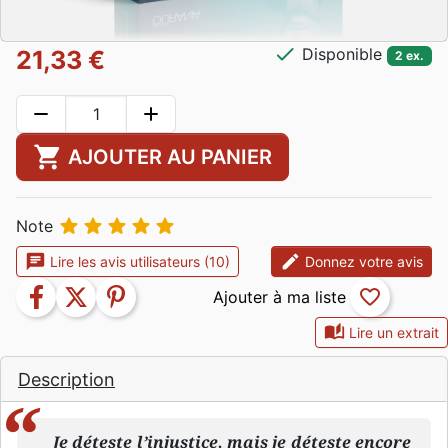
check
Disponible
21,33 €
2 ex.
remove
add
shopping_cart
AJOUTER AU PANIER





Note
chat
edit
Lire les avis utilisateurs (10)
Donnez votre avis
facebook
twitter
pinterest
favorite_border
auto_stories
Lire un extrait
Description
Je déteste l’injustice, mais je déteste encore