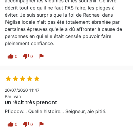
accompagner les victimes et les soutenir. Ce livre
décrit tout ce qu'il ne faut PAS faire, les pièges à
éviter. Je suis surpris que la foi de Rachael dans
l'église locale n'ait pas été totalement ébranlée par
certaines épreuves qu'elle a dû affronter à cause de
personnes en qui elle était censée pouvoir faire
pleinement confiance.
thumb_up
thumb_down
flag
0
0





20/07/2020 11:47
Par Ivan
Un récit très prenant
Pfiooow... Quelle histoire... Seigneur, aie pitié.
thumb_up
thumb_down
flag
0
0