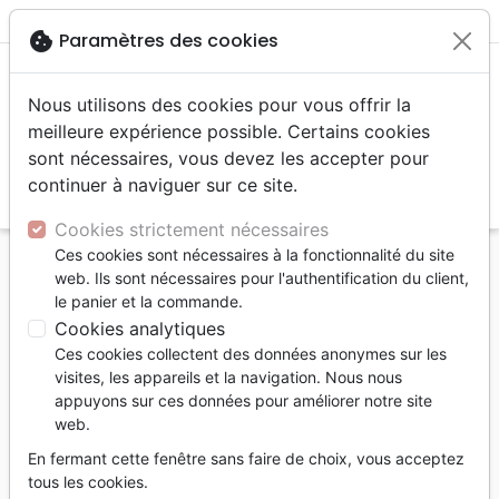
menu
shopping_cart
account_circle
cookie
Paramètres des cookies
Nous utilisons des cookies pour vous offrir la
meilleure expérience possible. Certains cookies
sont nécessaires, vous devez les accepter pour
continuer à naviguer sur ce site.
search
Reche
Cookies strictement nécessaires
Ces cookies sont nécessaires à la fonctionnalité du site
Accueil
Livres
Evangelisation
web. Ils sont nécessaires pour l'authentification du client,
Livres d'évangélisation
le panier et la commande.
Pris sur le vif - Faits divers
Cookies analytiques
Ces cookies collectent des données anonymes sur les
Pris sur le vif
visites, les appareils et la navigation. Nous nous
Faits divers
appuyons sur ces données pour améliorer notre site
web.
Artiste :
Alain Larrey
En fermant cette fenêtre sans faire de choix, vous acceptez
Référence
MB3226
EAN
9782826032267
tous les cookies.
La Maison de la Bible