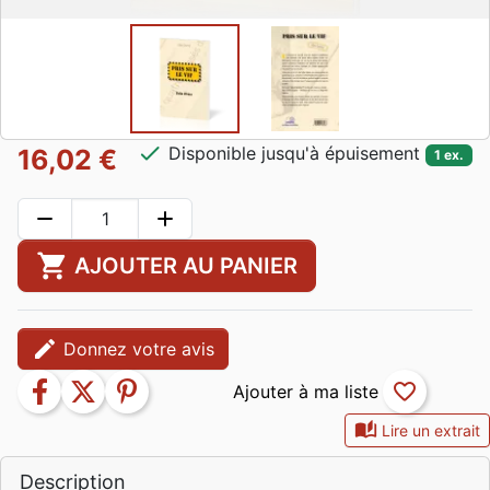
check
Disponible jusqu'à épuisement
16,02 €
1 ex.
remove
add
shopping_cart
AJOUTER AU PANIER
edit
Donnez votre avis
facebook
twitter
pinterest
favorite_border
auto_stories
Lire un extrait
Description