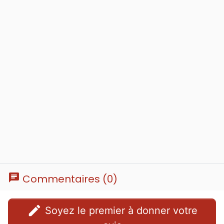
chat
Commentaires (0)
edit
Soyez le premier à donner votre