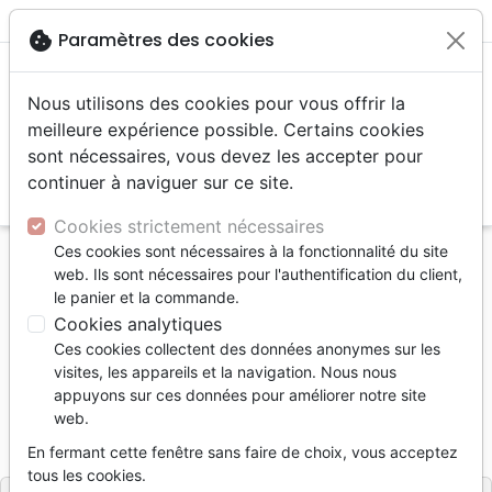
menu
shopping_cart
account_circle
cookie
Paramètres des cookies
Nous utilisons des cookies pour vous offrir la
meilleure expérience possible. Certains cookies
sont nécessaires, vous devez les accepter pour
continuer à naviguer sur ce site.
search
Reche
Cookies strictement nécessaires
Ces cookies sont nécessaires à la fonctionnalité du site
Accueil
Livres
Evangelisation
web. Ils sont nécessaires pour l'authentification du client,
Livres d'évangélisation
le panier et la commande.
Questions qui reviennent toujours
Cookies analytiques
Ces cookies collectent des données anonymes sur les
Questions qui reviennent toujours
visites, les appareils et la navigation. Nous nous
Auteur :
Werner Gitt
appuyons sur ces données pour améliorer notre site
web.
Référence
MB3261
EAN
9782826032618
En fermant cette fenêtre sans faire de choix, vous acceptez
La Maison de la Bible
Editeur
tous les cookies.