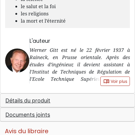
le salut et la foi
les religions
la mort et l’éternité
L'auteur
Werner Gitt est né le 22 février 1937 à
Raineck, en Prusse orientale. Après des
études d’ingénieur, il devient assistant à
l’Institut de Techniques de Régulation de
l’Ecole Technique Supérieure d’Aix-la-
book_open
Voir plus
Chapelle. Après deux ans de recherches, il
obtient le titre de docteur-ingénieur. Depuis
Détails du produit
1971, il dirige le département « Traitement
de données » à l’Institut Fédéral Physico-
Documents joints
Technique (PTB) de Braunschweig. En 1978,
il est nommé directeur et professeur au PTB.
En dehors de ses activités professionnelles, il
Avis du libraire