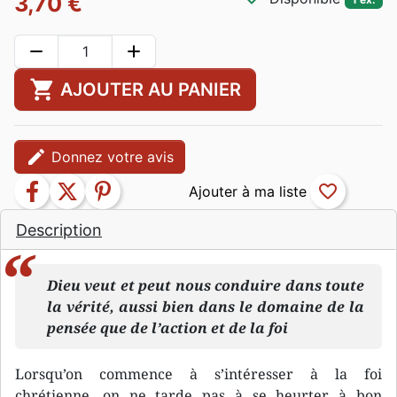
3,70 €
remove
add
shopping_cart
AJOUTER AU PANIER
edit
Donnez votre avis
facebook
twitter
pinterest
favorite_border
Description
Dieu veut et peut nous conduire dans toute
la vérité, aussi bien dans le domaine de la
pensée que de l’action et de la foi
Lorsqu’on commence à s’intéresser à la foi
chrétienne, on ne tarde pas à se heurter à bon