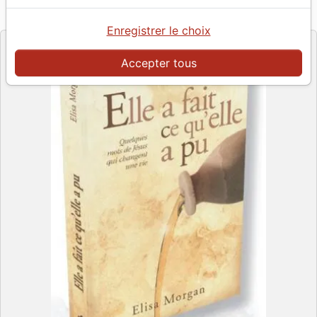
Référence
VIDA0215
EAN
9782847002157
Vida - France
Editeur
Enregistrer le choix
Accepter tous