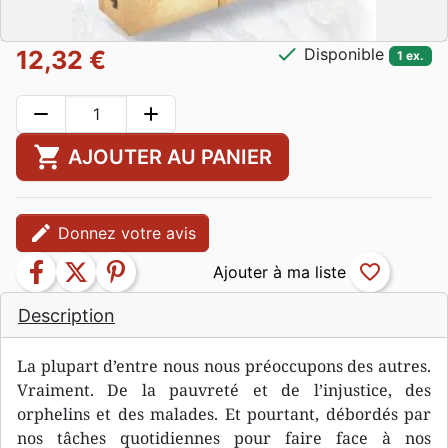
check
Disponible
12,32 €
1 ex.
remove
add
shopping_cart
AJOUTER AU PANIER
edit
Donnez votre avis
facebook
twitter
pinterest
favorite_border
Description
La plupart d’entre nous nous préoccupons des autres.
Vraiment. De la pauvreté et de l’injustice, des
orphelins et des malades. Et pourtant, débordés par
nos tâches quotidiennes pour faire face à nos