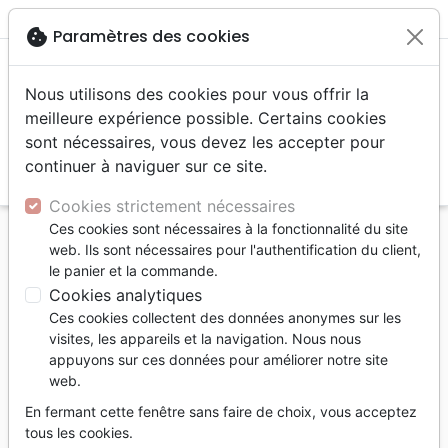
menu
shopping_cart
account_circle
cookie
Paramètres des cookies
Nous utilisons des cookies pour vous offrir la
meilleure expérience possible. Certains cookies
sont nécessaires, vous devez les accepter pour
continuer à naviguer sur ce site.
search
Reche
Cookies strictement nécessaires
Ces cookies sont nécessaires à la fonctionnalité du site
Accueil
Livres
Edification
web. Ils sont nécessaires pour l'authentification du client,
Elle a fait ce qu'elle a pu - Quelques mots de Jésus
le panier et la commande.
qui changent une vie
Cookies analytiques
Ces cookies collectent des données anonymes sur les
Elle a fait ce qu'elle a pu
visites, les appareils et la navigation. Nous nous
Quelques mots de Jésus qui changent
appuyons sur ces données pour améliorer notre site
web.
une vie
En fermant cette fenêtre sans faire de choix, vous acceptez
Auteur :
Elisa Morgan
tous les cookies.