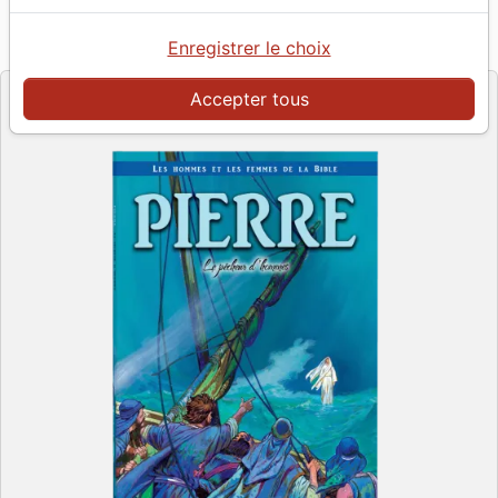
Référence
OME2760
EAN
9782880276058
Omega
Enregistrer le choix
Editeur
Accepter tous