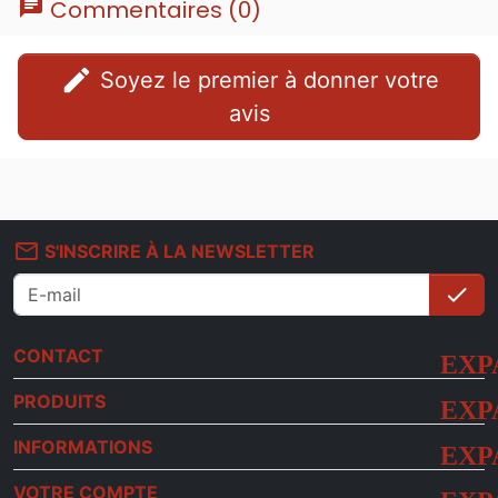
chat
Commentaires (0)
edit
Soyez le premier à donner votre
avis
mail_outline
S'INSCRIRE À LA NEWSLETTER
check
S'i
CONTACT
PRODUITS
INFORMATIONS
VOTRE COMPTE