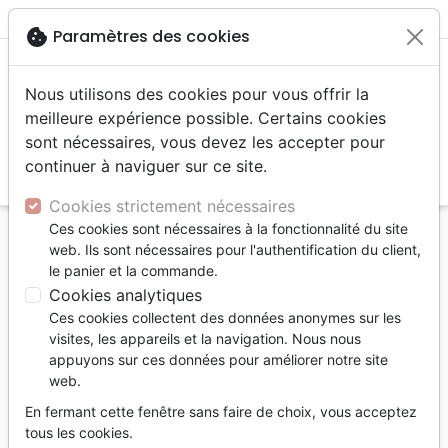
menu
shopping_cart
account_circle
cookie
Paramètres des cookies
Nous utilisons des cookies pour vous offrir la
meilleure expérience possible. Certains cookies
sont nécessaires, vous devez les accepter pour
continuer à naviguer sur ce site.
search
Reche
Cookies strictement nécessaires
Ces cookies sont nécessaires à la fonctionnalité du site
Accueil
Jeunesse
web. Ils sont nécessaires pour l'authentification du client,
Pierre: le pêcheur d'hommes - Collection: Les
le panier et la commande.
hommes et les femmes de la Bible
Cookies analytiques
Ces cookies collectent des données anonymes sur les
Pierre: le pêcheur d'hommes
visites, les appareils et la navigation. Nous nous
Collection: Les hommes et les femmes de
appuyons sur ces données pour améliorer notre site
web.
la Bible
En fermant cette fenêtre sans faire de choix, vous acceptez
Auteur :
Anne de Graaf
| Illustrateur :
José
tous les cookies.
Pérez Montero