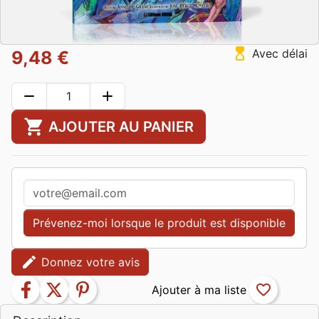
hourglass_top
Avec délai
9,48 €
remove
add
shopping_cart
AJOUTER AU PANIER
Prévenez-moi lorsque le produit est disponible
edit
Donnez votre avis
facebook
twitter
pinterest
favorite_border