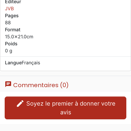
Editeur
JVB
Pages
88
Format
15.0⨯21.0cm
Poids
0 g
Langue
Français
chat
Commentaires (0)
edit
Soyez le premier à donner votre
avis