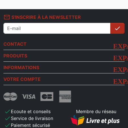
mail_outline
S'INSCRIRE À LA NEWSLETTER
check
S'i
CONTACT
PRODUITS
INFORMATIONS
VOTRE COMPTE
check
Ecoute et conseils
Membre du réseau
check
Service de livraison
check
Paiement sécurisé