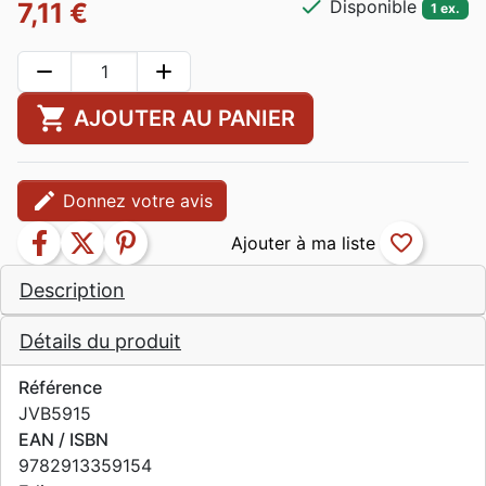
check
Disponible
7,11 €
1 ex.
remove
add
shopping_cart
AJOUTER AU PANIER
edit
Donnez votre avis
facebook
twitter
pinterest
favorite_border
Description
Détails du produit
Référence
JVB5915
EAN / ISBN
9782913359154