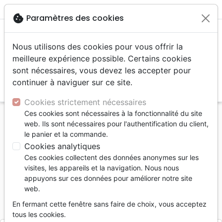
menu
shopping_cart
account_circle
cookie
Paramètres des cookies
Nous utilisons des cookies pour vous offrir la
meilleure expérience possible. Certains cookies
sont nécessaires, vous devez les accepter pour
continuer à naviguer sur ce site.
search
Reche
Cookies strictement nécessaires
Ces cookies sont nécessaires à la fonctionnalité du site
Accueil
Livres
Doctrine
Prophétie
web. Ils sont nécessaires pour l'authentification du client,
Petit roi (Le) - La cohérence de la Bible
le panier et la commande.
Cookies analytiques
Le petit roi
Ces cookies collectent des données anonymes sur les
La cohérence de la Bible
visites, les appareils et la navigation. Nous nous
appuyons sur ces données pour améliorer notre site
Auteur :
Roland van de Pitterie
web.
Référence
JVB5915
EAN
9782913359154
En fermant cette fenêtre sans faire de choix, vous acceptez
JVB
Editeur
tous les cookies.