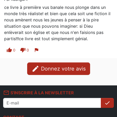
ce livre à première vus banale nous plonge dans un
monde très réaliste! et bien que cela soit une fiction il
nous amènent nous les jeunes à penser à la pire
situation que nous pouvons imaginer: si Dieu
enlèverait son église et que nous n'en faisions pas
partis!!!ce livre est tout simplement génial.
thumb_up
thumb_down
flag
0
0
edit
Donnez votre avis
mail_outline
S'INSCRIRE À LA NEWSLETTER
check
S'i