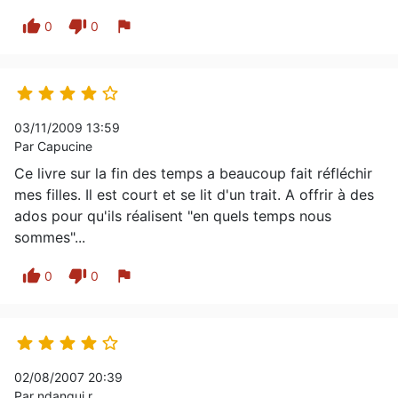
thumb_up
thumb_down
flag
0
0





03/11/2009 13:59
Par Capucine
Ce livre sur la fin des temps a beaucoup fait réfléchir
mes filles. Il est court et se lit d'un trait. A offrir à des
ados pour qu'ils réalisent "en quels temps nous
sommes"...
thumb_up
thumb_down
flag
0
0





02/08/2007 20:39
Par ndangui r.