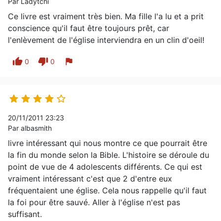
Par Ladytchi
Ce livre est vraiment très bien. Ma fille l'a lu et a prit
conscience qu'il faut être toujours prêt, car
l'enlèvement de l'église interviendra en un clin d'oeil!
thumb_up
thumb_down
flag
0
0





20/11/2011 23:23
Par albasmith
livre intéressant qui nous montre ce que pourrait être
la fin du monde selon la Bible. L'histoire se déroule du
point de vue de 4 adolescents différents. Ce qui est
vraiment intéressant c'est que 2 d'entre eux
fréquentaient une église. Cela nous rappelle qu'il faut
la foi pour être sauvé. Aller à l'église n'est pas
suffisant.