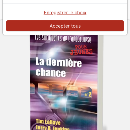
Référence
OUR1003
EAN
9782940335039
Enregistrer le choix
Ourania
Editeur
Accepter tous