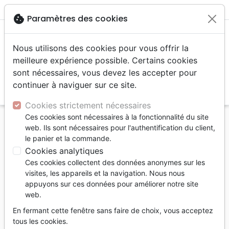
menu
shopping_cart
account_circle
cookie
Paramètres des cookies
Nous utilisons des cookies pour vous offrir la
meilleure expérience possible. Certains cookies
sont nécessaires, vous devez les accepter pour
continuer à naviguer sur ce site.
search
Reche
Cookies strictement nécessaires
Ces cookies sont nécessaires à la fonctionnalité du site
Accueil
Livres
Enfants
Adolescents, Jeunes
web. Ils sont nécessaires pour l'authentification du client,
12 à 15 ans
Histoires
le panier et la commande.
Dernière Chance (La) - Les Survivants de
Cookies analytiques
l'Apocalypse [pour jeunes] tome 2
Ces cookies collectent des données anonymes sur les
visites, les appareils et la navigation. Nous nous
La Dernière Chance
appuyons sur ces données pour améliorer notre site
web.
Les Survivants de l'Apocalypse [pour
jeunes] tome 2
En fermant cette fenêtre sans faire de choix, vous acceptez
tous les cookies.
Auteur :
Tim LaHaye
-
Jerry B. Jenkins