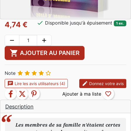
check
Disponible jusqu'à épuisement
4,74 €
1 ex.
remove
add
shopping_cart
AJOUTER AU PANIER





Note
chat
edit
Lire les avis utilisateurs (4)
Donnez votre avis
facebook
twitter
pinterest
favorite_border
Description
Les membres de sa famille n’étaient certes