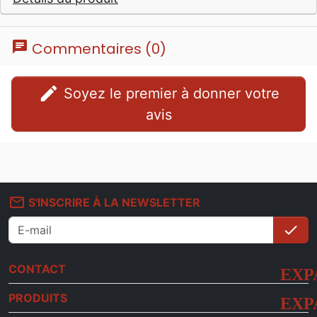
chat
Commentaires (0)
edit
Soyez le premier à donner votre
avis
mail_outline
S'INSCRIRE À LA NEWSLETTER
check
S'i
CONTACT
PRODUITS