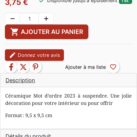
check
Disponible jusqu'à épuisement
3,75 €
1 ex.
remove
add
shopping_cart
AJOUTER AU PANIER
edit
Donnez votre avis
facebook
twitter
pinterest
favorite_border
Description
Céramique Mot d’ordre 2023 à suspendre. Une jolie
décoration pour votre intérieur ou pour offrir
Format : 9,5 x 9,5 cm
Détails du produit