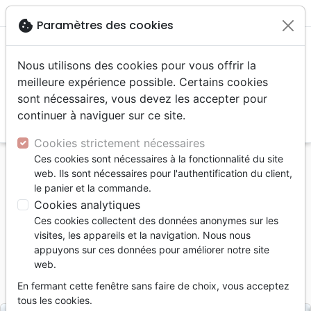
menu
shopping_cart
account_circle
cookie
Paramètres des cookies
Nous utilisons des cookies pour vous offrir la
meilleure expérience possible. Certains cookies
sont nécessaires, vous devez les accepter pour
continuer à naviguer sur ce site.
search
Reche
Cookies strictement nécessaires
Ces cookies sont nécessaires à la fonctionnalité du site
Accueil
Divers
Objets cadeaux
web. Ils sont nécessaires pour l'authentification du client,
Céramique sans cadre - Mot d'ordre 2023 - Ps
le panier et la commande.
121.3
Cookies analytiques
Ces cookies collectent des données anonymes sur les
Céramique sans cadre
visites, les appareils et la navigation. Nous nous
Mot d'ordre 2023 - Ps 121.3
appuyons sur ces données pour améliorer notre site
web.
Référence
EDJ74292
EAN
3700318979100
En fermant cette fenêtre sans faire de choix, vous acceptez
Uljö
Editeur
tous les cookies.