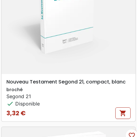
Nouveau Testament Segond 21, compact, blanc
broché
Segond 21
check
Disponible
3,32 €
shopping_cart
Prix
favorite_border