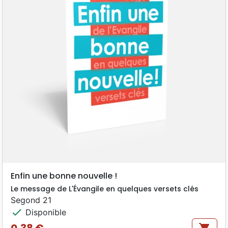
Enfin une bonne nouvelle !
Le message de L'Évangile en quelques versets clés
Segond 21
check
Disponible
0,38 €
shopping_cart