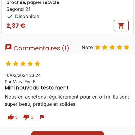
brochée, papier recyclé
Segond 21
check
Disponible
2,37 €
shopping_cart
Prix
chat





Commentaires (1)
Note





10/02/2024 23:24
Par Mary-Eve F.
Mini nouveau testament
Nous en achetons régulièrement pour en offrir. Ils sont
super beau, pratique et solides.
thumb_up
thumb_down
flag
5
0