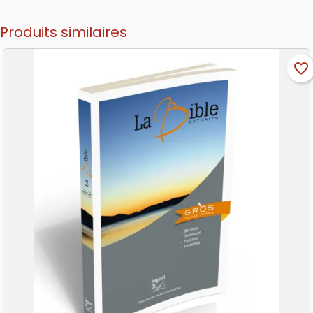
Produits similaires
favorite_border