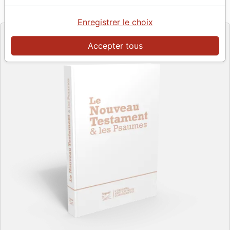
Référence
SG12606
EAN
9782608126061
Société Biblique de Genève
Editeur
Enregistrer le choix
Accepter tous