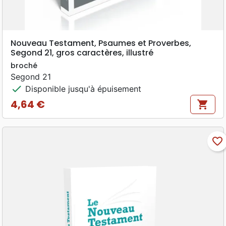
Nouveau Testament, Psaumes et Proverbes,
Segond 21, gros caractères, illustré
broché
Segond 21
check
Disponible jusqu'à épuisement
4,64 €
shopping_cart
Prix
favorite_border