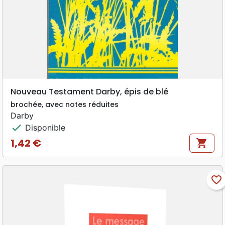
Nouveau Testament Darby, épis de blé
brochée, avec notes réduites
Darby
check
Disponible
1,42 €
shopping_cart
Prix
favorite_border