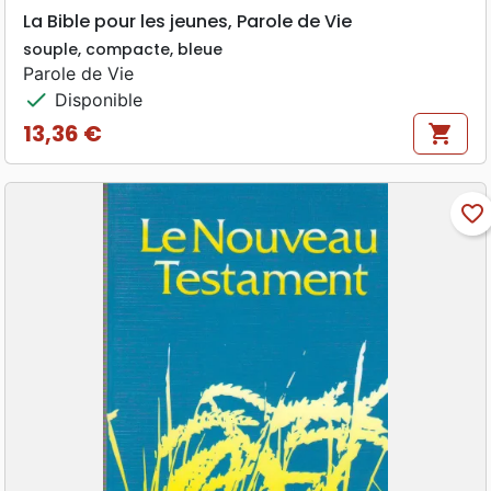
La Bible pour les jeunes, Parole de Vie
souple, compacte, bleue
Parole de Vie
check
Disponible
13,36 €
shopping_cart
Prix
favorite_border