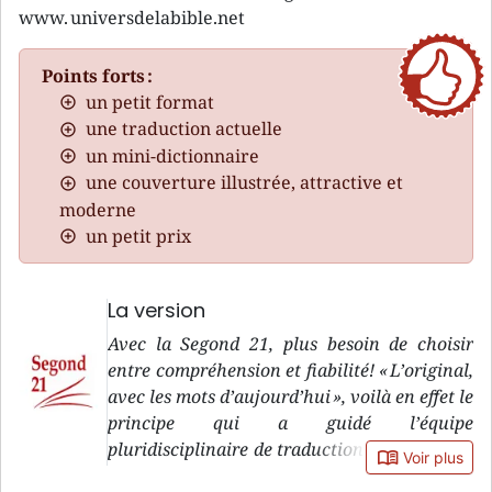
www. universdelabible.net
Points forts :
un petit format
une traduction actuelle
un mini-dictionnaire
une couverture illustrée, attractive et
moderne
un petit prix
La version
Avec la Segond 21, plus besoin de choisir
entre compréhension et fiabilité! « L’original,
avec les mots d’aujourd’hui », voilà en effet le
principe qui a guidé l’équipe
pluridisciplinaire de traduction de la version
book_open
Voir plus
Segond 21, pendant sa douzaine d’années de