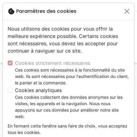
menu
shopping_cart
account_circle
cookie
Paramètres des cookies
Nous utilisons des cookies pour vous offrir la
meilleure expérience possible. Certains cookies
sont nécessaires, vous devez les accepter pour
continuer à naviguer sur ce site.
search
Reche
Cookies strictement nécessaires
Ces cookies sont nécessaires à la fonctionnalité du site
Accueil
Bibles
Segond 21
web. Ils sont nécessaires pour l'authentification du client,
Nouveau Testament et Psaumes Segond 21, mini -
le panier et la commande.
broché
Cookies analytiques
Ces cookies collectent des données anonymes sur les
Nouveau Testament et Psaumes
visites, les appareils et la navigation. Nous nous
Segond 21, mini
appuyons sur ces données pour améliorer notre site
web.
broché
En fermant cette fenêtre sans faire de choix, vous acceptez
Version :
Segond 21
tous les cookies.