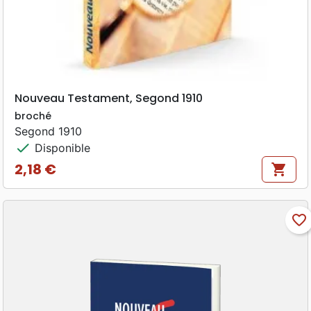
Nouveau Testament, Segond 1910
broché
Segond 1910
check
Disponible
2,18 €
shopping_cart
Prix
favorite_border