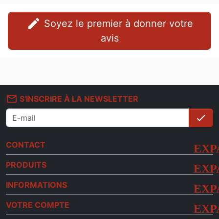
edit
Soyez le premier à donner votre
avis
mail_outline
S'INSCRIRE À LA NEWSLETTER
check
S'i
CONTACT
PRODUITS
INFORMATIONS
VOTRE COMPTE