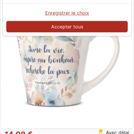
Enregistrer le choix
Accepter tous
hourglass_top
Avec délai