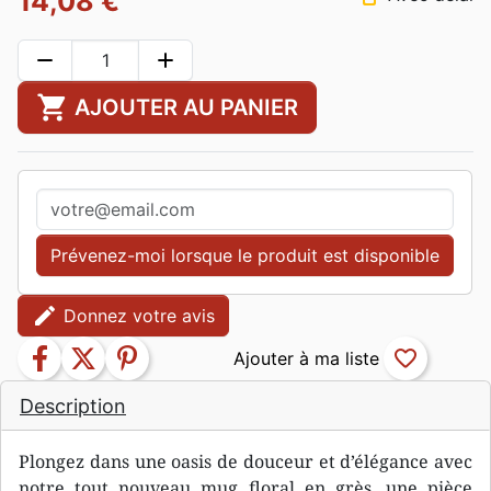
14,08 €
remove
add
shopping_cart
AJOUTER AU PANIER
Prévenez-moi lorsque le produit est disponible
edit
Donnez votre avis
facebook
twitter
pinterest
favorite_border
Description
Plongez dans une oasis de douceur et d’élégance avec
notre tout nouveau mug floral en grès, une pièce