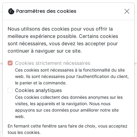
menu
shopping_cart
account_circle
cookie
Paramètres des cookies
Nous utilisons des cookies pour vous offrir la
meilleure expérience possible. Certains cookies
sont nécessaires, vous devez les accepter pour
continuer à naviguer sur ce site.
search
Reche
Cookies strictement nécessaires
Ces cookies sont nécessaires à la fonctionnalité du site
Accueil
Divers
Objets cadeaux
web. Ils sont nécessaires pour l'authentification du client,
Mug motifs floraux pastels « Aime la vie » Ps.
le panier et la commande.
34.12-15
Cookies analytiques
Ces cookies collectent des données anonymes sur les
Mug motifs floraux pastels « Aime la
visites, les appareils et la navigation. Nous nous
vie » Ps. 34.12-15
appuyons sur ces données pour améliorer notre site
web.
Référence
CEDI6322
EAN
3700318963222
Cedis
Editeur
En fermant cette fenêtre sans faire de choix, vous acceptez
tous les cookies.