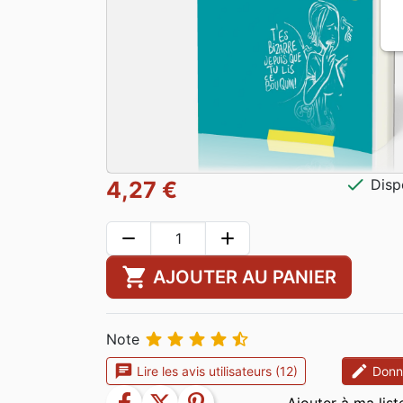
check
Disp
4,27 €
remove
add
shopping_cart
AJOUTER AU PANIER





Note
chat
edit
Lire les avis utilisateurs (12)
Donne