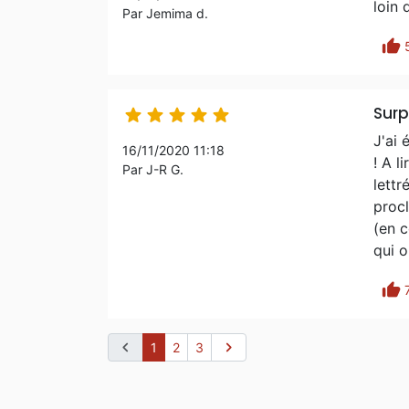
loin 
Par Jemima d.
thumb_up
Surp





J'ai 
16/11/2020 11:18
! A l
Par J-R G.
lettr
procl
(en 
qui o
thumb_up
chevron_left
chevron_right
1
2
3