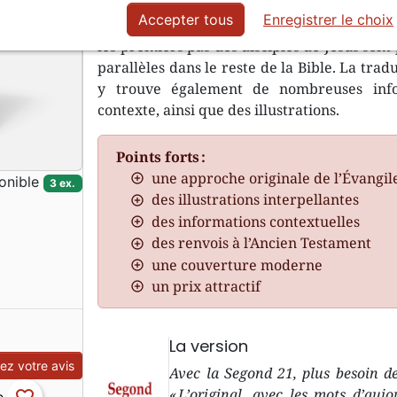
Accepter tous
Enregistrer le choix
Bible Express propose des extraits de la Bib
les premiers pas des disciples de Jésus sont
parallèles dans le reste de la Bible. La trad
y trouve également de nombreuses info
contexte, ainsi que des illustrations.
Points forts :
une approche originale de l’Évangil
onible
3 ex.
des illustrations interpellantes
des informations contextuelles
des renvois à l’Ancien Testament
une couverture moderne
un prix attractif
La version
z votre avis
Avec la Segond 21, plus besoin de
« L’original, avec les mots d’aujo