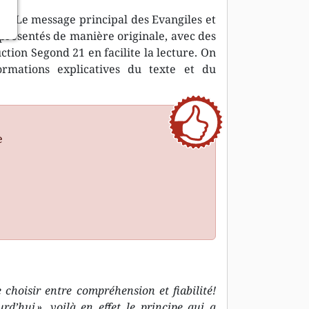
le. Le message principal des Evangiles et
 présentés de manière originale, avec des
uction Segond 21 en facilite la lecture. On
rmations explicatives du texte et du
e
 choisir entre compréhension et fiabilité!
urd’hui », voilà en effet le principe qui a