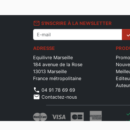
mail_outline
S'INSCRIRE À LA NEWSLETTER
che
ADRESSE
PROD
Equilivre Marseille
Promo
184 avenue de la Rose
Nouve
13013 Marseille
Meille
France métropolitaine
Editeu
Auteu
phone
04 91 78 69 69
mail
Contactez-nous
che
che
che