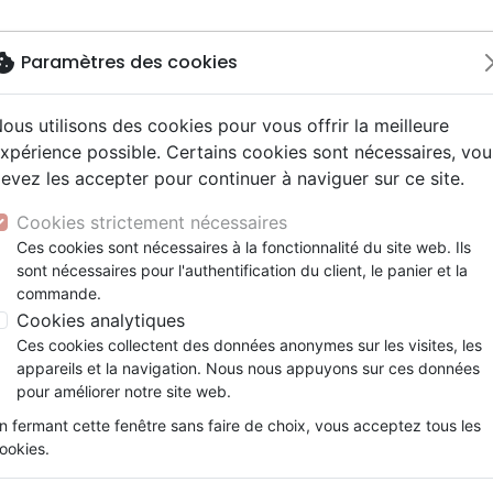
okie
Paramètres des cookies
ous utilisons des cookies pour vous offrir la meilleure
Nouveautés
Bibles
Livres
eBooks
J
xpérience possible. Certains cookies sont nécessaires, vou
evez les accepter pour continuer à naviguer sur ce site.
eaux Testaments
ine
lité
 ans
lations
ns animés
s
Etude biblique
Bandes dessinées
Découverte de la foi
Adolescents, jeunes
Rap, Hip-hop
Films, fiction
Jeux
ss, Segond 21, illustrée verte - broché
ons
cation
e
2 ans
ry, Latino, Folk
gnement, conférences
elisation
Segond 21
Famille, couple
Méditations
Bibles jeunesse
Instrumental
Documentaires, reportage
Accessoires de Bible
Cookies strictement nécessaires
iles
e
esse
ro
iels
Segond
Souffrance, Relation d'aide
Souffrance, Relation d'aide
Louange, Adoration
Papeterie
Bible express, Segond 21, illu
Ces cookies sont nécessaires à la fonctionnalité du site web. Ils
k
elisation
ue
esse
sont nécessaires pour l'authentification du client, le panier et la
NEG
Santé
Psychologie
Hardrock, Métal
broché
commande.
cations
ts
le, Couple
l, Soul
Darby
Ethique, société, politique
Apologétique
Pop, Rock
Cookies analytiques
Version :
Segond 21
ation
Événements actuels
Ces cookies collectent des données anonymes sur les visites, les
Référence
SG12807
EAN
9782608128072
Ed
appareils et la navigation. Nous nous appuyons sur ces données
pour améliorer notre site web.
Description
Détails du produit
n fermant cette fenêtre sans faire de choix, vous acceptez tous les
ookies.
Pour ceux qui peinent à lire la Bible