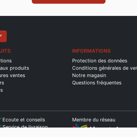
ck
S'inscrire
UITS
INFORMATIONS
tions
Protection des données
aux produits
Conditions générales de ve
ures ventes
Notre magasin
rs
Questions fréquentes
rs
ck
Ecoute et conseils
Membre du réseau
ck
Service de livraison
ck
Paiement sécurisé