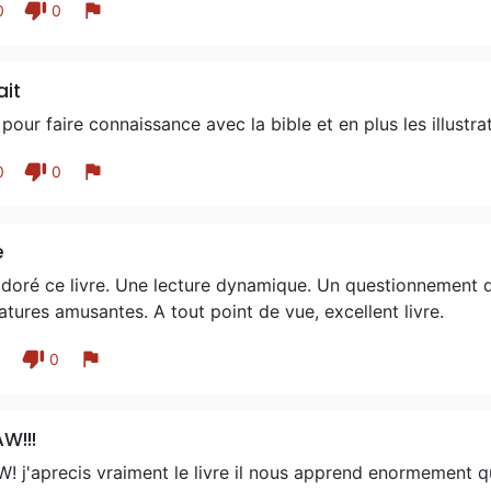
thumb_down
flag
0
0
ait
 pour faire connaissance avec la bible et en plus les illustra
thumb_down
flag
0
0
e
adoré ce livre. Une lecture dynamique. Un questionnement qui
atures amusantes. A tout point de vue, excellent livre.
thumb_down
flag
1
0
W!!!
! j'aprecis vraiment le livre il nous apprend enormement 