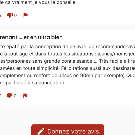
de ca vraiment je vous le conseile
thumb_down
flag
5
0
renant ... et en ultra bien
été épaté par la conception de ce livre. Je recommande viv
ire à tout âge et dans toutes les situations : jeunes/moins j
ées/personnes sans grande connaissance ... Très facile à lir
amées en toute simplicité. Félicitations aussi aux dessinateu
complément ou renfort de Jésus en 90mn par exemple) Que 
nt participé à sa conception
thumb_down
flag
7
0
edit
Donnez votre avis