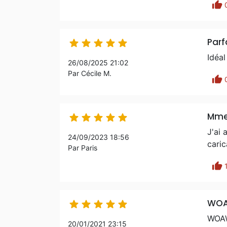
thumb_up
Parf





Idéal
26/08/2025 21:02
Par Cécile M.
thumb_up
Mm





J'ai 
24/09/2023 18:56
caric
Par Paris
thumb_up
WOA





WOAW
20/01/2021 23:15